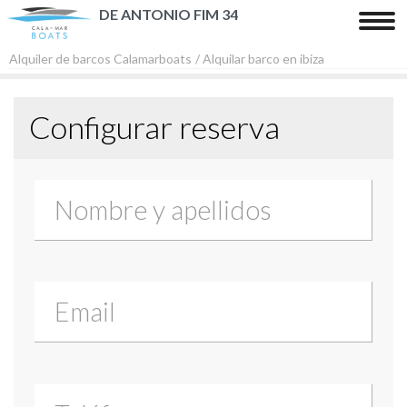
DE ANTONIO FIM 34
Tog
nav
Alquiler de barcos Calamarboats
/ Alquilar barco en ibiza
Inicio
Configurar reserva
Barcos
Playas y Calas
Contacto