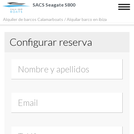
SACS Seagate S800
Tog
nav
Alquiler de barcos Calamarboats
/ Alquilar barco en ibiza
Inicio
Configurar reserva
Barcos
Playas y Calas
Contacto