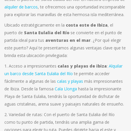
alquiler de barcos
, te ofrecemos una oportunidad incomparable
para explorar las maravillas de esta hermosa isla mediterránea.
Ubicado estratégicamente en la
costa este de Ibiza
, el
puerto de
Santa Eulalia del Río
se convierte en el punto de
partida ideal para tus
aventuras en el mar
. ¿Por qué elegir
este puerto? Aquí te presentamos algunas ventajas clave que te
brinda esta ubicación privilegiada:
1. Acceso a impresionantes
calas y playas de ibiza
:
Alquilar
un barco desde Santa Eulalia del Río
te permite acceder
fácilmente a algunas de las
calas y playas
más impresionantes
de Ibiza. Desde la famosa
Cala Llonga
hasta la impresionante
Playa de Santa Eulalia, tendrás la oportunidad de disfrutar de
aguas cristalinas, arena suave y paisajes naturales de ensueño.
2. Variedad de rutas: Con el puerto de Santa Eulalia del Río
como tu punto de partida, tendrás una amplia gama de
opciones para elegir tu ruta. Puedes dirigirte hacia el este y