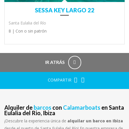
SESSA KEY LARGO 22
Santa Eulalia del Río
8 |
Con o sin patrón
IR ATRÁS
COMPARTIR
Alquiler de
barcos
con
Calamarboats
en Santa
Eulalia del Rio, Ibiza
¡Descubre la experiencia única de
alquilar un barco en Ibiza
desde el puerto de Santa Eulalia del Río! En nuestra empresa de