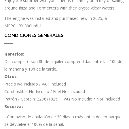
Enjoy the summer with your friends or family on a day of sailing
around Ibiza and Formentera with their crystal-clear waters.
The engine was installed and purchased new in 2025, a
MERCURY 300hp!!!!!!
CONDICIONES GENERALES
Horarios:
Día completo son 8h de alquiler comprendidas entre las 10h de
la mañana y 19h de la tarde.
Otros
Precio iva Incluido / VAT Included
Combustible No Incuido / Fuel Not Incuded
Patrón / Captain: 220€ (182€ + IVA) No Includio / Not Included
Reserva:
- Con aviso de anulación de 30 días o más antes del embarque,
se devuelve el 100% de la señal.