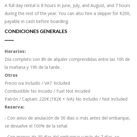
A full-day rental is 8 hours in June, July, and August, and 7 hours
during the rest of the year. You can also hire a skipper for €200,
payable in cash before boarding.
CONDICIONES GENERALES
Horarios:
Día completo son 8h de alquiler comprendidas entre las 10h de
la mañana y 19h de la tarde.
Otros
Precio iva Incluido / VAT Included
Combustible No Incuido / Fuel Not Incuded
Patrón / Captain: 220€ (182€ + IVA) No Includio / Not Included
Reserva:
- Con aviso de anulación de 30 días o más antes del embarque,
se devuelve el 100% de la señal.
- Con menos de 30 días del embarque y más de 7 días, se