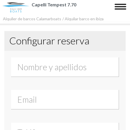
Capelli Tempest 7.70
Tog
nav
Alquiler de barcos Calamarboats
/ Alquilar barco en ibiza
Inicio
Configurar reserva
Barcos
Playas y Calas
Contacto