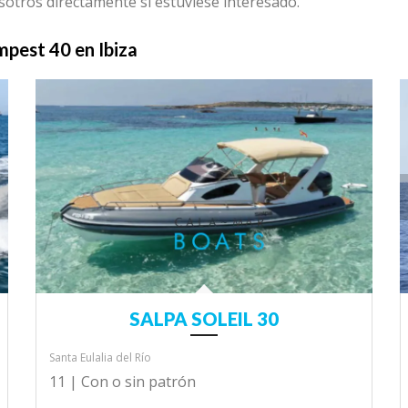
otros directamente si estuviese interesado.
empest 40 en Ibiza
SALPA SOLEIL 30
Santa Eulalia del Río
11 |
Con o sin patrón