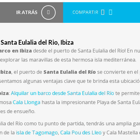
COMPARTIR
IR ATRÁS
Santa Eulalia del Rio, Ibiza
arco en Ibiza
desde el puerto de Santa Eulalia del Río! En 
plorar las maravillas de esta hermosa isla mediterránea.
Ibiza
, el puerto de
Santa Eulalia del Río
se convierte en el
esentamos algunas ventajas clave que te brinda esta ubicación
biza
:
Alquilar un barco desde Santa Eulalia del Río
te permite
famosa
Cala Llonga
hasta la impresionante Playa de Santa Eula
ales de ensueño.
alia del Río como tu punto de partida, tendrás una amplia g
en de la
isla de Tagomago
,
Cala Pou des Lleo
y Cala Mastella 