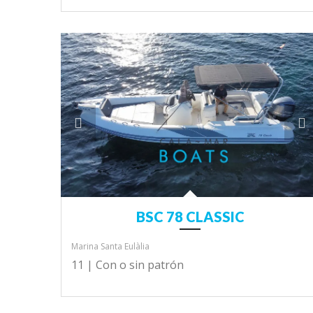
BSC 78 CLASSIC
Marina Santa Eulàlia
11 |
Con o sin patrón