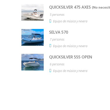
QUICKSILVER 475 AXES
(No necesit
5 personas
Equipo de música y nevera
SELVA 570
7 personas
Equipo de música y nevera
QUICKSILVER 555 OPEN
6 personas
Equipo de música y nevera