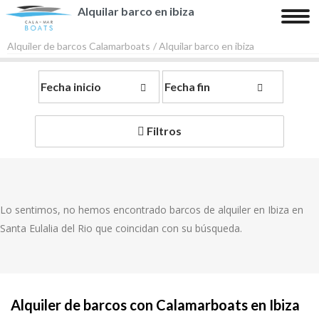
Alquilar barco en ibiza
Tog
nav
Alquiler de barcos Calamarboats
/ Alquilar barco en ibiza
Inicio
Barcos
Filtros
Playas y Calas
Contacto
Lo sentimos, no hemos encontrado barcos de alquiler en Ibiza en
Santa Eulalia del Rio que coincidan con su búsqueda.
Alquiler de barcos con Calamarboats en Ibiza